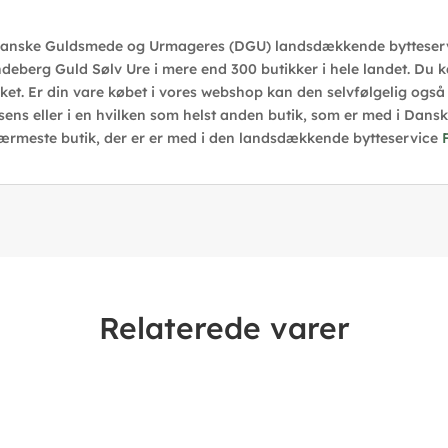
 Danske Guldsmede og Urmageres (DGU) landsdækkende byttese
ndeberg Guld Sølv Ure i mere end 300 butikker i hele landet. Du k
t. Er din vare købet i vores webshop kan den selvfølgelig også b
sens eller i en hvilken som helst anden butik, som er med i Da
ærmeste butik, der er er med i den landsdækkende bytteservice
Relaterede varer