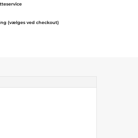
teservice
ing (vælges ved checkout)