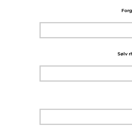
Forg
Sølv r