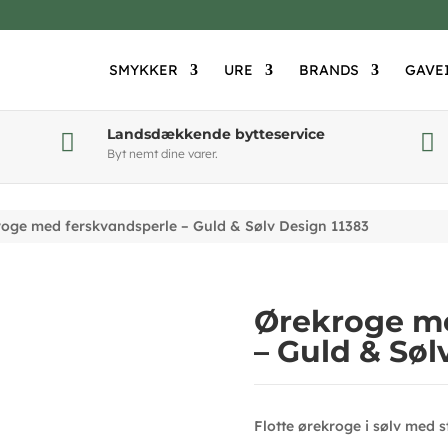
SMYKKER
URE
BRANDS
GAVE
Landsdækkende bytteservice


Byt nemt dine varer.
oge med ferskvandsperle – Guld & Sølv Design 11383
Ørekroge me
– Guld & Søl
Flotte ørekroge i sølv med 