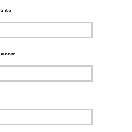
olite
nuancer
l