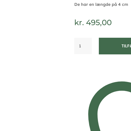
De har en længde på 4 cm
kr.
495,00
Ørekroge
TILF
med
ferskvandsperle
-
Guld
&
Sølv
Design
11383
antal