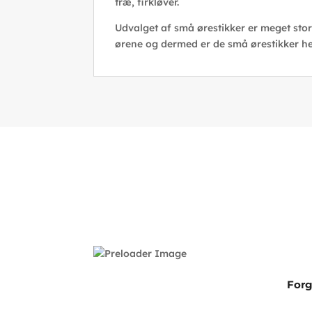
træ, firkløver.
Udvalget af små ørestikker er meget stort 
ørene og dermed er de små ørestikker helt
Forg