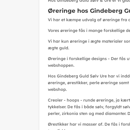
Hos Gindeberg Guld Sølv & Ure er vi glad
Øreringe hos Gindeberg Gu
Vi har et kæmpe udvalg af øreringe fra 
Vores øreringe fås i mange forskellige d
Vi har kun øreringe i ægte materialer som
ægte guld.
Øreringe i forskellige designs - Der fås 
webshoppen.
Hos Gindeberg Guld Sølv Ure har vi indde
øreringe, ørestikker, perle øreringe samt
webshop.
Creoler - hoops - runde øreringe, ja kært
tykkelser. De fås i både sølv, forgyldt s
perler, zirkonia sten og med diamanter.
Ørestikker har vi masser af. De fås i fors