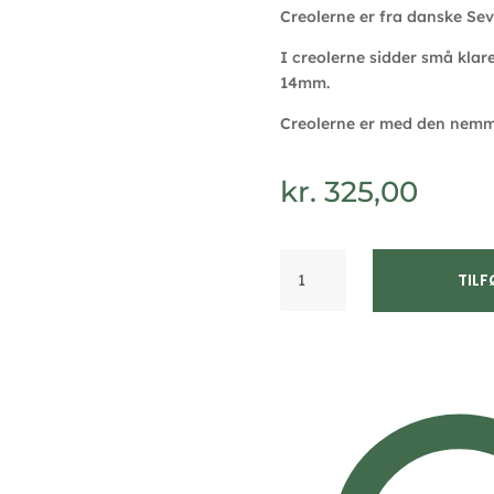
Creolerne er fra danske Sevil
I creolerne sidder små klar
14mm.
Creolerne er med den nemme
kr.
325,00
Seville
TILF
Jewelry
14mm
forgyldte
creoler
11505/F
antal