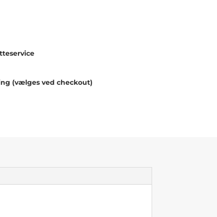
F
teservice
ing (vælges ved checkout)