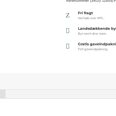
Varenummer (SKU):
11505/
Fri fragt
Z
Ved køb over 499,-
Landsdækkende byt

Byt nemt dine varer.
Gratis gaveindpakn

Flot gaveindpakning.