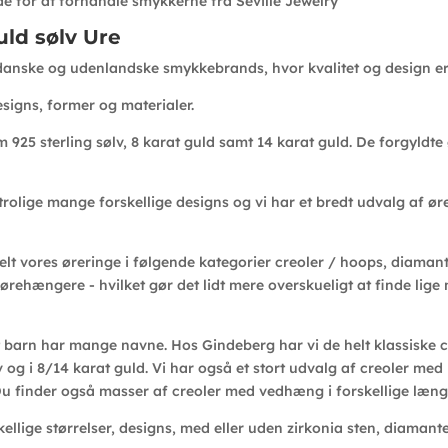
e for at forhandle smykkerne fra Seville Jewelry
ld sølv Ure
danske og udenlandske smykkebrands, hvor kvalitet og design er h
esigns, former og materialer.
 925 sterling sølv, 8 karat guld samt 14 karat guld. De forgyldte
utrolige mange forskellige designs og vi har et bredt udvalg af ø
lt vores øreringe i følgende kategorier creoler / hoops, diaman
 ørehængere - hvilket gør det lidt mere overskueligt at finde lige
 barn har mange navne. Hos Gindeberg har vi de helt klassiske cre
ølv og i 8/14 karat guld. Vi har også et stort udvalg af creoler m
 Du finder også masser af creoler med vedhæng i forskellige læng
kellige størrelser, designs, med eller uden zirkonia sten, diamant