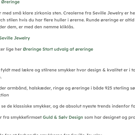
r
Øreringe
 med små klare zirkonia sten. Creolerne fra Seville Jewelry er hel
 stilen hvis du har flere huller i ørerne. Runde øreringe er altid f
der dem, er med den nemme kliklås.
Seville Jewelry
er lige her
Øreringe Stort udvalg af øreringe
fyldt med lækre og stilrene smykker hvor design & kvalitet er i 
.
 der armbånd, halskæder, ringe og øreringe i både 925 sterling sø
ktion
e se de klassiske smykker, og de absolut nyeste trends indenfor f
er fra smykkefirmaet
Guld & Sølv Design
som har designet og prod