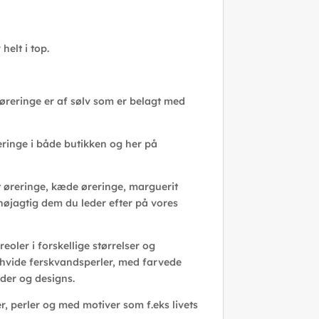
elt i top.
 øreringe er af sølv som er belagt med
reringe i både butikken og her på
t øreringe, kæde øreringe, marguerit
 nøjagtig dem du leder efter på vores
oler i forskellige størrelser og
ed hvide ferskvandsperler, med farvede
der og designs.
er, perler og med motiver som f.eks livets