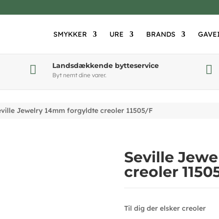
SMYKKER
URE
BRANDS
GAVE
Landsdækkende bytteservice


Byt nemt dine varer.
ville Jewelry 14mm forgyldte creoler 11505/F
Seville Jew
creoler 1150
Til dig der elsker creoler