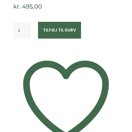
kr.
495,00
Seville
TILFØJ TIL KURV
Jewelry
-
BELLA
øreringe
i
sølv
11561
antal