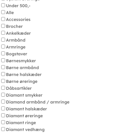
Under 500,-
Alle
Accessories
Brocher
Ankelkæder
Armbånd
Armringe
Bogstaver
Børnesmykker
Børne armbånd
Børne halskæder
Børne øreringe
Dåbsartikler
Diamant smykker
Diamand armbånd / armringe
Diamant halskæder
Diamant øreringe
Diamant ringe
Diamant vedhæng