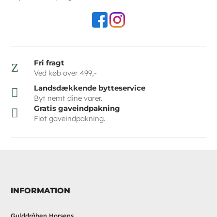
Fri fragt
Z
Ved køb over 499,-
Landsdækkende bytteservice

Byt nemt dine varer.
Gratis gaveindpakning

Flot gaveindpakning.
INFORMATION
Gulddråben Horsens