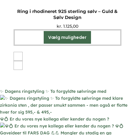
Ring i rhodineret 925 sterling sølv – Guld &
Sølv Design
kr.
1.125,00
Vælg muligheder
Dette
vare
har
flere
varianter.
Mulighederne
kan
vælges
✨ Dagens ringstyling ✨ To forgyldte sølvringe med
på
varesiden
💎💍 Er du vores nye kollega eller kender du nogen ?
Gaveideer til FARS DAG 💪💪 Mangler du stadig en ga