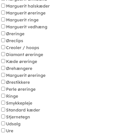
Marguerit halskæder
Marguerit øreringe
Marguerit ringe
Marguerit vedhæng
Øreringe
Øreclips
Creoler / hoops
Diamant øreringe
Kæde øreringe
Ørehængere
Marguerit øreringe
Ørestikkere
Perle øreringe
Ringe
Smykkepleje
Standard kæder
Stjernetegn
Udsalg
Ure