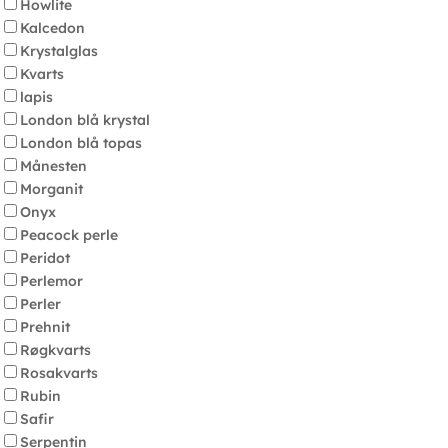
Howlite
Kalcedon
Krystalglas
Kvarts
lapis
London blå krystal
London blå topas
Månesten
Morganit
Onyx
Peacock perle
Peridot
Perlemor
Perler
Prehnit
Røgkvarts
Rosakvarts
Rubin
Safir
Serpentin