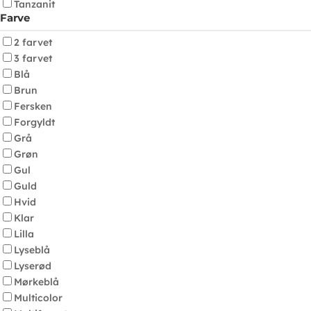
Tanzanit
Farve
2 farvet
3 farvet
Blå
Brun
Fersken
Forgyldt
Grå
Grøn
Gul
Guld
Hvid
Klar
Lilla
Lyseblå
Lyserød
Mørkeblå
Multicolor