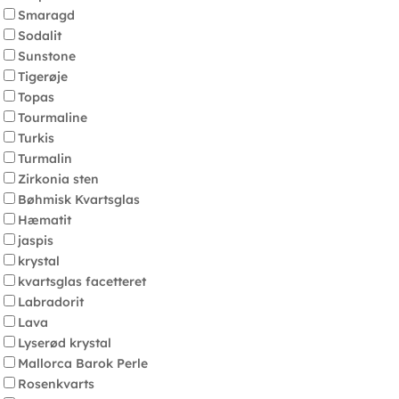
Smaragd
Sodalit
Sunstone
Tigerøje
Topas
Tourmaline
Turkis
Turmalin
Zirkonia sten
Bøhmisk Kvartsglas
Hæmatit
jaspis
krystal
kvartsglas facetteret
Labradorit
Lava
Lyserød krystal
Mallorca Barok Perle
Rosenkvarts