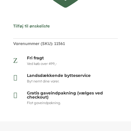
Tilføj til ønskeliste
Varenummer (SKU):
11561
Fri fragt
Z
Ved køb over 499,-
Landsdækkende bytteservice

Byt nemt dine varer.
Gratis gaveindpakning (vælges ved

checkout)
Flot gaveindpakning.