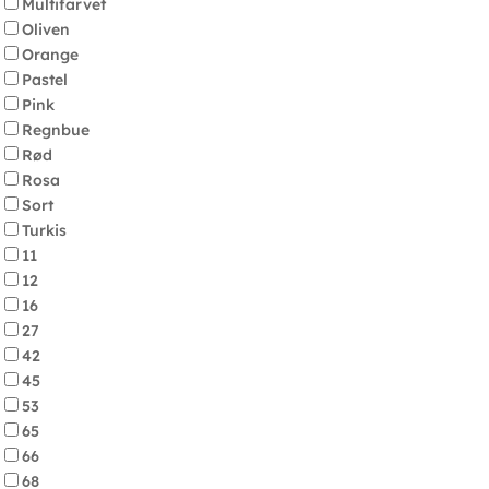
Multifarvet
Oliven
Orange
Pastel
Pink
Regnbue
Rød
Rosa
Sort
Turkis
11
12
16
27
42
45
53
65
66
68