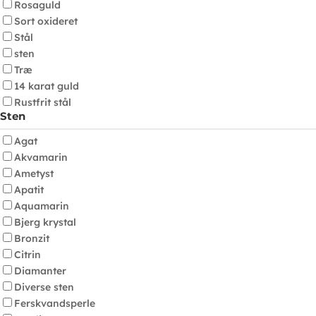
Rosaguld
Sort oxideret
Stål
sten
Træ
14 karat guld
Rustfrit stål
Sten
Agat
Akvamarin
Ametyst
Apatit
Aquamarin
Bjerg krystal
Bronzit
Citrin
Diamanter
Diverse sten
Ferskvandsperle