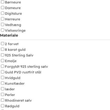
Børneure
Dameure
Digitalure
Herreure
Vedhæng
Vielsesringe
Materiale
2 farvet
8 karat guld
925 Sterling Sølv
Emalje
Forgyldt 925 sterling sølv
Guld PVD rustfrit stål
Hvidguld
Kunstlæder
læder
Perler
Rhodineret sølv
Rødguld