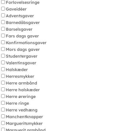
Forlovelsesringe
Gaveidéer
Adventsgaver
Barnedåbsgaver
Barselsgaver
Fars dags gaver
Konfirmationsgaver
Mors dags gaver
Studentergaver
Valentinsgaver
Halskæder
Herresmykker
Herre armbånd
Herre halskæder
Herre øreringe
Herre ringe
Herre vedhæng
Manchentknapper
Margueritsmykker
Marguerit armbånd