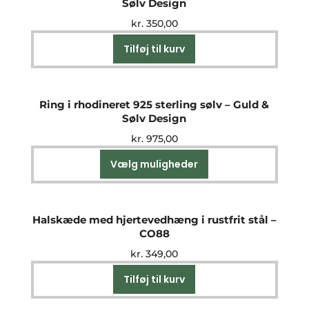
Sølv Design
kr.
350,00
Tilføj til kurv
Ring i rhodineret 925 sterling sølv – Guld &
Sølv Design
kr.
975,00
Vælg muligheder
Dette
vare
har
flere
Halskæde med hjertevedhæng i rustfrit stål –
varianter.
CO88
Mulighederne
kr.
349,00
kan
vælges
Tilføj til kurv
på
varesiden