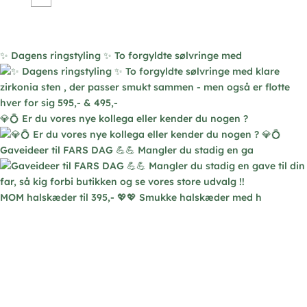
Mulighederne
kan
vælges
✨ Dagens ringstyling ✨ To forgyldte sølvringe med
på
varesiden
💎💍 Er du vores nye kollega eller kender du nogen ?
Gaveideer til FARS DAG 💪💪 Mangler du stadig en ga
MOM halskæder til 395,- 💖💖 Smukke halskæder med h