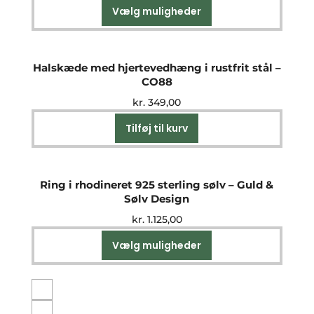
Vælg muligheder
Dette
vare
har
flere
Halskæde med hjertevedhæng i rustfrit stål –
varianter.
CO88
Mulighederne
kr.
349,00
kan
vælges
Tilføj til kurv
på
varesiden
Ring i rhodineret 925 sterling sølv – Guld &
Sølv Design
kr.
1.125,00
Vælg muligheder
Dette
vare
har
flere
varianter.