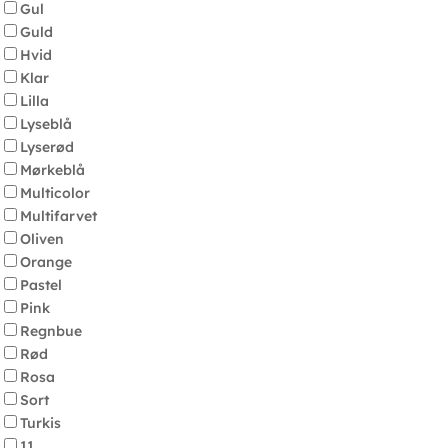
Gul
Guld
Hvid
Klar
Lilla
Lyseblå
Lyserød
Mørkeblå
Multicolor
Multifarvet
Oliven
Orange
Pastel
Pink
Regnbue
Rød
Rosa
Sort
Turkis
11