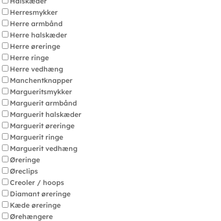
Halskæder
Herresmykker
Herre armbånd
Herre halskæder
Herre øreringe
Herre ringe
Herre vedhæng
Manchentknapper
Margueritsmykker
Marguerit armbånd
Marguerit halskæder
Marguerit øreringe
Marguerit ringe
Marguerit vedhæng
Øreringe
Øreclips
Creoler / hoops
Diamant øreringe
Kæde øreringe
Ørehængere