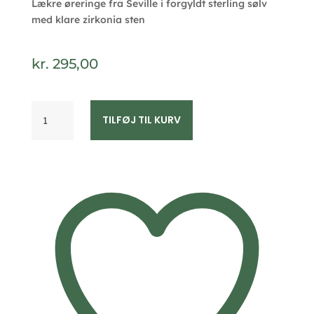
Lækre øreringe fra Seville i forgyldt sterling sølv
med klare zirkonia sten
kr.
295,00
Seville
TILFØJ TIL KURV
Jewelry
forgyldte
øreringe
med
kæde
2031/1/F
antal