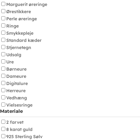
Marguerit øreringe
Ørestikkere
Perle øreringe
Ringe
Smykkepleje
Standard kæder
Stjernetegn
Udsalg
Ure
Børneure
Dameure
Digitalure
Herreure
Vedhæng
Vielsesringe
Materiale
2 farvet
8 karat guld
925 Sterling Sølv