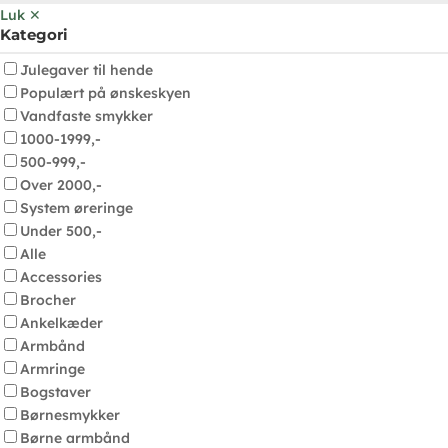
Luk ✕
Kategori
Julegaver til hende
Populært på ønskeskyen
Vandfaste smykker
1000-1999,-
500-999,-
Over 2000,-
System øreringe
Under 500,-
Alle
Accessories
Brocher
Ankelkæder
Armbånd
Armringe
Bogstaver
Børnesmykker
Børne armbånd