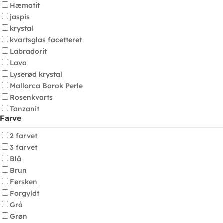
Hæmatit
jaspis
krystal
kvartsglas facetteret
Labradorit
Lava
Lyserød krystal
Mallorca Barok Perle
Rosenkvarts
Tanzanit
Farve
2 farvet
3 farvet
Blå
Brun
Fersken
Forgyldt
Grå
Grøn