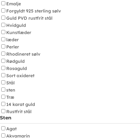
Emalje
Forgyldt 925 sterling sølv
Guld PVD rustfrit stål
Hvidguld
Kunstlæder
læder
Perler
Rhodineret sølv
Rødguld
Rosaguld
Sort oxideret
Stål
sten
Træ
14 karat guld
Rustfrit stål
Sten
Agat
Akvamarin