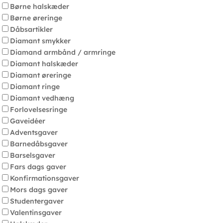
Børne halskæder
Børne øreringe
Dåbsartikler
Diamant smykker
Diamand armbånd / armringe
Diamant halskæder
Diamant øreringe
Diamant ringe
Diamant vedhæng
Forlovelsesringe
Gaveidéer
Adventsgaver
Barnedåbsgaver
Barselsgaver
Fars dags gaver
Konfirmationsgaver
Mors dags gaver
Studentergaver
Valentinsgaver