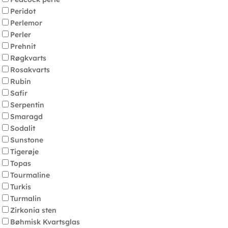
Peridot
Perlemor
Perler
Prehnit
Røgkvarts
Rosakvarts
Rubin
Safir
Serpentin
Smaragd
Sodalit
Sunstone
Tigerøje
Topas
Tourmaline
Turkis
Turmalin
Zirkonia sten
Bøhmisk Kvartsglas