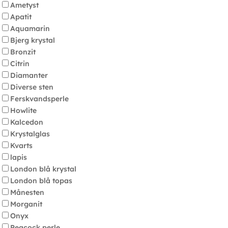
Ametyst
Apatit
Aquamarin
Bjerg krystal
Bronzit
Citrin
Diamanter
Diverse sten
Ferskvandsperle
Howlite
Kalcedon
Krystalglas
Kvarts
lapis
London blå krystal
London blå topas
Månesten
Morganit
Onyx
Peacock perle