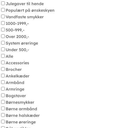
Julegaver til hende
Populært på ønskeskyen
Vandfaste smykker
1000-1999,-
500-999,-
Over 2000,-
System øreringe
Under 500,-
Alle
Accessories
Brocher
Ankelkæder
Armbånd
Armringe
Bogstaver
Børnesmykker
Børne armbånd
Børne halskæder
Børne øreringe