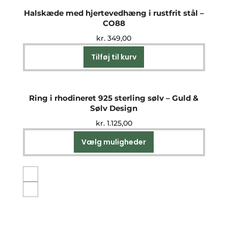
flere
Halskæde med hjertevedhæng i rustfrit stål –
varianter.
CO88
Mulighederne
kr.
349,00
kan
vælges
Tilføj til kurv
på
varesiden
Ring i rhodineret 925 sterling sølv – Guld &
Sølv Design
kr.
1.125,00
Vælg muligheder
Dette
vare
har
flere
varianter.
Mulighederne
kan
vælges