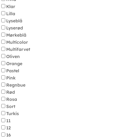
Klar
Lilla
Lyseblå
Lyserød
Mørkeblå
Multicolor
Multifarvet
Oliven
Orange
Pastel
Pink
Regnbue
Rød
Rosa
Sort
Turkis
11
12
16