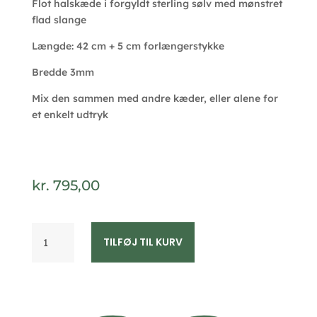
Flot halskæde i forgyldt sterling sølv med mønstret
flad slange
Længde: 42 cm + 5 cm forlængerstykke
Bredde 3mm
Mix den sammen med andre kæder, eller alene for
et enkelt udtryk
kr.
795,00
Flad
TILFØJ TIL KURV
slange
halskæde
forgyldt
sølv
3mm