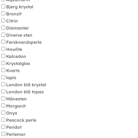
Bjerg krystal
Bronzit
Citrin
Diamanter
Diverse sten
Ferskvandsperle
Howlite
Kalcedon
Krystalglas
Kvarts
lapis
London blå krystal
London blå topas
Månesten
Morganit
Onyx
Peacock perle
Peridot
Perlemor