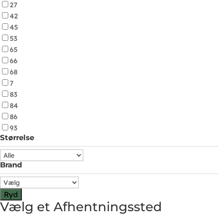
27
42
45
53
65
66
68
7
83
84
86
93
Størrelse
Brand
Ryd
Vælg et Afhentningssted