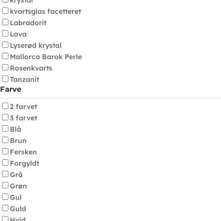
krystal
kvartsglas facetteret
Labradorit
Lava
Lyserød krystal
Mallorca Barok Perle
Rosenkvarts
Tanzanit
Farve
2 farvet
3 farvet
Blå
Brun
Fersken
Forgyldt
Grå
Grøn
Gul
Guld
Hvid