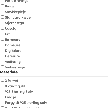
Perle øreringe
Ringe
Smykkepleje
Standard kæder
Stjernetegn
Udsalg
Ure
Børneure
Dameure
Digitalure
Herreure
Vedhæng
Vielsesringe
Materiale
2 farvet
8 karat guld
925 Sterling Sølv
Emalje
Forgyldt 925 sterling sølv