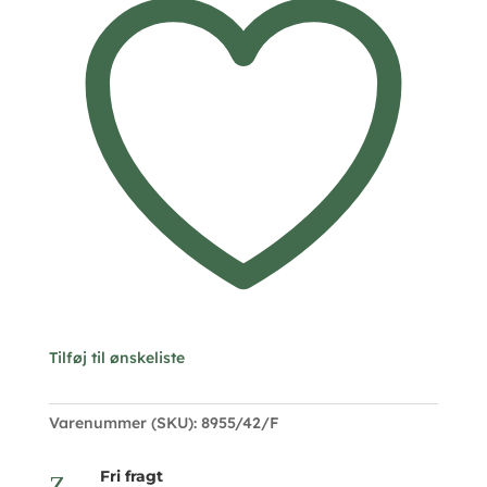
-
Seville
Jewelry
antal
Tilføj til ønskeliste
Varenummer (SKU):
8955/42/F
Fri fragt
Z