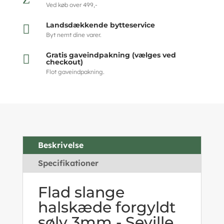
Ved køb over 499,-
Landsdækkende bytteservice

Byt nemt dine varer.
Gratis gaveindpakning (vælges ved

checkout)
Flot gaveindpakning.
Beskrivelse
Specifikationer
Flad slange
halskæde forgyldt
sølv 3mm - Seville