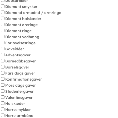
Dåbsartikler
Diamant smykker
Diamand armbånd / armringe
Diamant halskæder
Diamant øreringe
Diamant ringe
Diamant vedhæng
Forlovelsesringe
Gaveidéer
Adventsgaver
Barnedåbsgaver
Barselsgaver
Fars dags gaver
Konfirmationsgaver
Mors dags gaver
Studentergaver
Valentinsgaver
Halskæder
Herresmykker
Herre armbånd