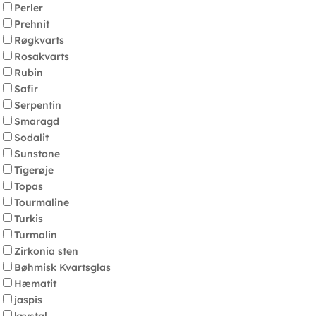
Perler
Prehnit
Røgkvarts
Rosakvarts
Rubin
Safir
Serpentin
Smaragd
Sodalit
Sunstone
Tigerøje
Topas
Tourmaline
Turkis
Turmalin
Zirkonia sten
Bøhmisk Kvartsglas
Hæmatit
jaspis