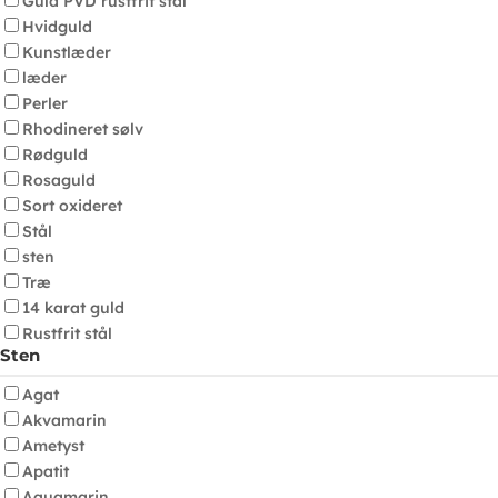
Guld PVD rustfrit stål
Hvidguld
Kunstlæder
læder
Perler
Rhodineret sølv
Rødguld
Rosaguld
Sort oxideret
Stål
sten
Træ
14 karat guld
Rustfrit stål
Sten
Agat
Akvamarin
Ametyst
Apatit
Aquamarin