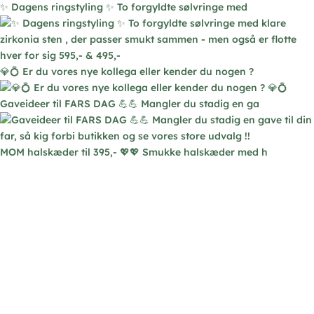
✨ Dagens ringstyling ✨ To forgyldte sølvringe med
på
varesiden
💎💍 Er du vores nye kollega eller kender du nogen ?
Gaveideer til FARS DAG 💪💪 Mangler du stadig en ga
MOM halskæder til 395,- 💖💖 Smukke halskæder med h