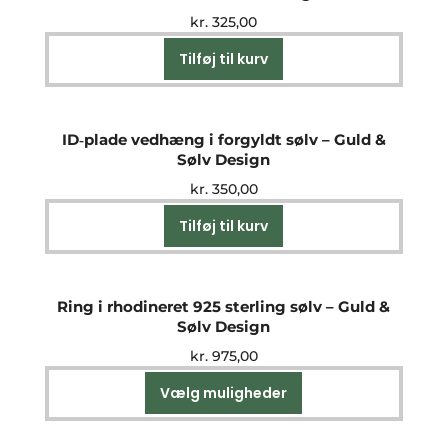
kr.
325,00
Tilføj til kurv
ID‑plade vedhæng i forgyldt sølv – Guld &
Sølv Design
kr.
350,00
Tilføj til kurv
Ring i rhodineret 925 sterling sølv – Guld &
Sølv Design
kr.
975,00
Vælg muligheder
Dette
vare
har