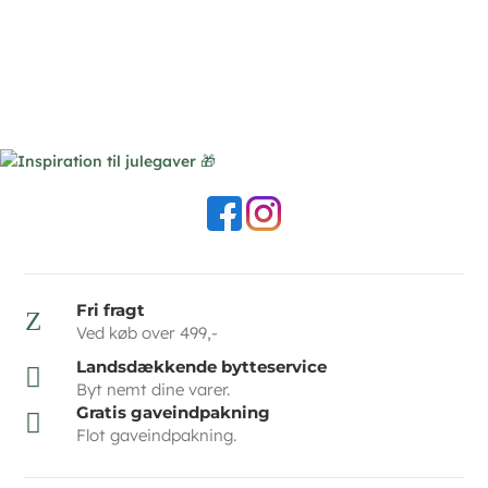
Fri fragt
Z
Ved køb over 499,-
Landsdækkende bytteservice

Byt nemt dine varer.
Gratis gaveindpakning

Flot gaveindpakning.