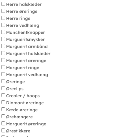
Herre halskæder
Herre øreringe
Herre ringe
Herre vedhæng
Manchentknapper
Margueritsmykker
Marguerit armbånd
Marguerit halskæder
Marguerit øreringe
Marguerit ringe
Marguerit vedhæng
Øreringe
Øreclips
Creoler / hoops
Diamant øreringe
Kæde øreringe
Ørehængere
Marguerit øreringe
Ørestikkere