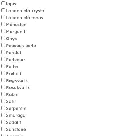
lapis
London blå krystal
London blå topas
Månesten
Morganit
Onyx
Peacock perle
Peridot
Perlemor
Perler
Prehnit
Røgkvarts
Rosakvarts
Rubin
Safir
Serpentin
Smaragd
Sodalit
Sunstone