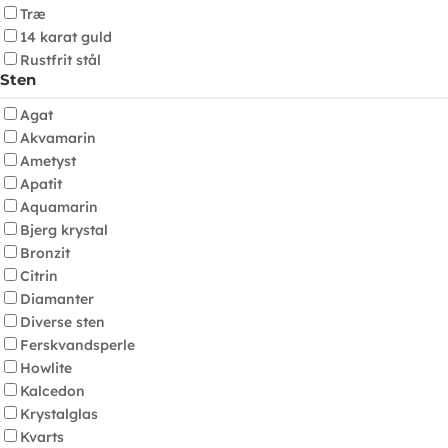
Træ
14 karat guld
Rustfrit stål
Sten
Agat
Akvamarin
Ametyst
Apatit
Aquamarin
Bjerg krystal
Bronzit
Citrin
Diamanter
Diverse sten
Ferskvandsperle
Howlite
Kalcedon
Krystalglas
Kvarts