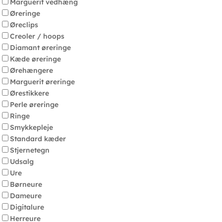
Marguerit vedhæng
Øreringe
Øreclips
Creoler / hoops
Diamant øreringe
Kæde øreringe
Ørehængere
Marguerit øreringe
Ørestikkere
Perle øreringe
Ringe
Smykkepleje
Standard kæder
Stjernetegn
Udsalg
Ure
Børneure
Dameure
Digitalure
Herreure