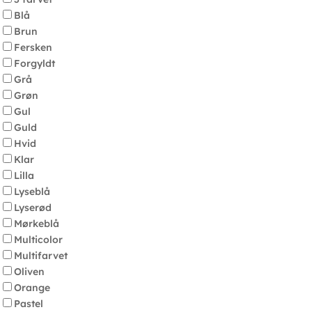
Blå
Brun
Fersken
Forgyldt
Grå
Grøn
Gul
Guld
Hvid
Klar
Lilla
Lyseblå
Lyserød
Mørkeblå
Multicolor
Multifarvet
Oliven
Orange
Pastel