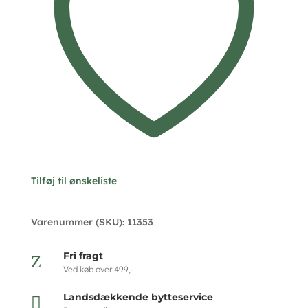
ørene)
i
sølv
-11353
antal
Tilføj til ønskeliste
Varenummer (SKU):
11353
Fri fragt
Z
Ved køb over 499,-
Landsdækkende bytteservice
