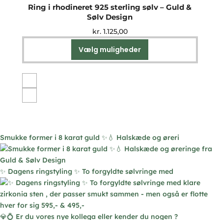
Ring i rhodineret 925 sterling sølv – Guld &
Sølv Design
kr.
1.125,00
Vælg muligheder
Dette
vare
har
flere
varianter.
Mulighederne
kan
vælges
Smukke former i 8 karat guld ✨💧 Halskæde og øreri
på
varesiden
✨ Dagens ringstyling ✨ To forgyldte sølvringe med
💎💍 Er du vores nye kollega eller kender du nogen ?