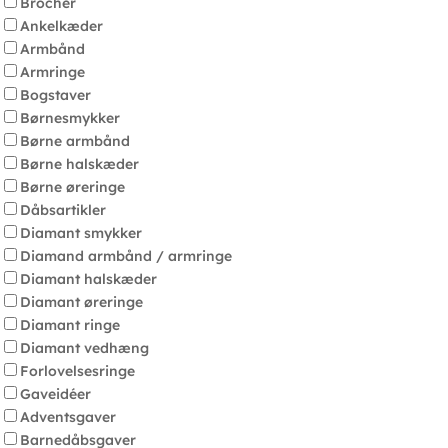
Brocher
Ankelkæder
Armbånd
Armringe
Bogstaver
Børnesmykker
Børne armbånd
Børne halskæder
Børne øreringe
Dåbsartikler
Diamant smykker
Diamand armbånd / armringe
Diamant halskæder
Diamant øreringe
Diamant ringe
Diamant vedhæng
Forlovelsesringe
Gaveidéer
Adventsgaver
Barnedåbsgaver