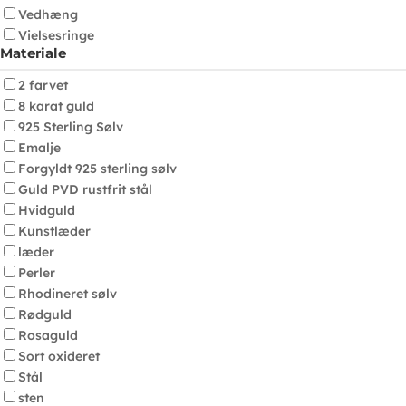
Vedhæng
Vielsesringe
Materiale
2 farvet
8 karat guld
925 Sterling Sølv
Emalje
Forgyldt 925 sterling sølv
Guld PVD rustfrit stål
Hvidguld
Kunstlæder
læder
Perler
Rhodineret sølv
Rødguld
Rosaguld
Sort oxideret
Stål
sten