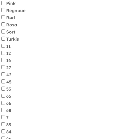
Pink
Regnbue
Rød
Rosa
Sort
Turkis
11
12
16
27
42
45
53
65
66
68
7
83
84