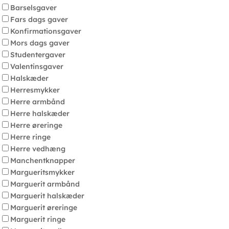
Barselsgaver
Fars dags gaver
Konfirmationsgaver
Mors dags gaver
Studentergaver
Valentinsgaver
Halskæder
Herresmykker
Herre armbånd
Herre halskæder
Herre øreringe
Herre ringe
Herre vedhæng
Manchentknapper
Margueritsmykker
Marguerit armbånd
Marguerit halskæder
Marguerit øreringe
Marguerit ringe