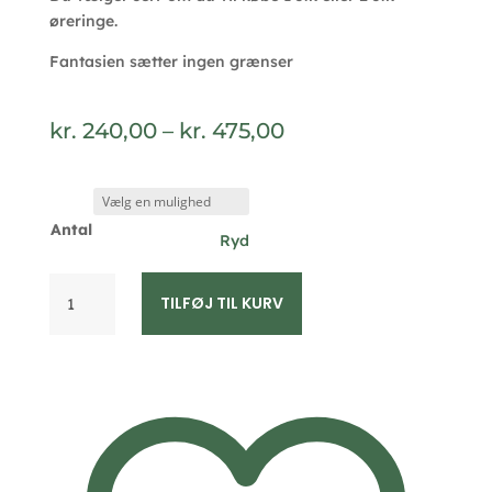
øreringe.
Fantasien sætter ingen grænser
Prisinterval:
kr.
240,00
–
kr.
475,00
kr. 240,00
til
kr. 475,00
Antal
Ryd
Seville
TILFØJ TIL KURV
Jewelry
kæde
øreringe
(
til
2
huller
i