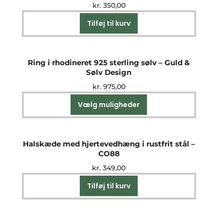
kr.
350,00
Tilføj til kurv
Ring i rhodineret 925 sterling sølv – Guld &
Sølv Design
kr.
975,00
Vælg muligheder
Dette
vare
har
flere
Halskæde med hjertevedhæng i rustfrit stål –
varianter.
CO88
Mulighederne
kr.
349,00
kan
vælges
Tilføj til kurv
på
varesiden