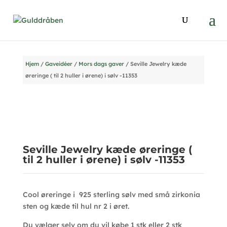
Hjem
/
Gaveidéer
/
Mors dags gaver
/ Seville Jewelry kæde
øreringe ( til 2 huller i ørene) i sølv -11353
Seville Jewelry kæde øreringe (
til 2 huller i ørene) i sølv -11353
Cool øreringe i 925 sterling sølv med små zirkonia
sten og kæde til hul nr 2 i øret.
Du vælger selv om du vil købe 1 stk eller 2 stk