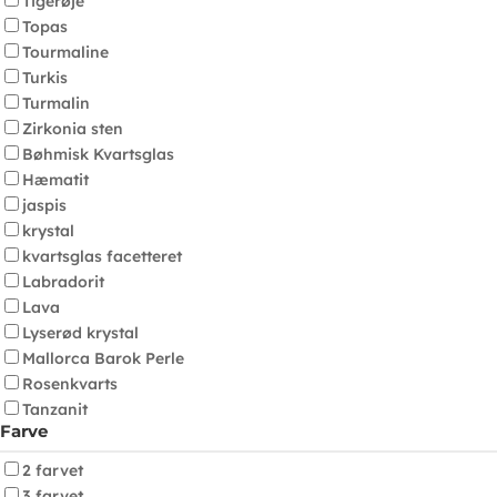
Tigerøje
Topas
Tourmaline
Turkis
Turmalin
Zirkonia sten
Bøhmisk Kvartsglas
Hæmatit
jaspis
krystal
kvartsglas facetteret
Labradorit
Lava
Lyserød krystal
Mallorca Barok Perle
Rosenkvarts
Tanzanit
Farve
2 farvet
3 farvet