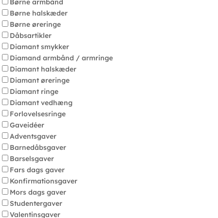
Børne armbånd
Børne halskæder
Børne øreringe
Dåbsartikler
Diamant smykker
Diamand armbånd / armringe
Diamant halskæder
Diamant øreringe
Diamant ringe
Diamant vedhæng
Forlovelsesringe
Gaveidéer
Adventsgaver
Barnedåbsgaver
Barselsgaver
Fars dags gaver
Konfirmationsgaver
Mors dags gaver
Studentergaver
Valentinsgaver