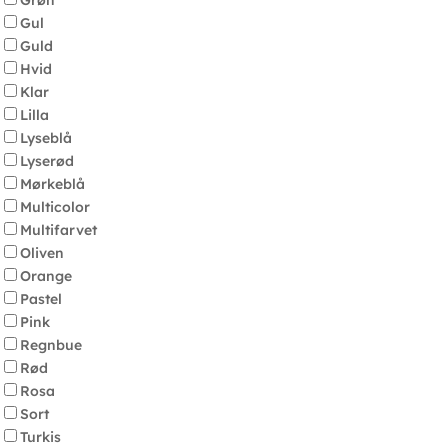
Grøn
Gul
Guld
Hvid
Klar
Lilla
Lyseblå
Lyserød
Mørkeblå
Multicolor
Multifarvet
Oliven
Orange
Pastel
Pink
Regnbue
Rød
Rosa
Sort
Turkis