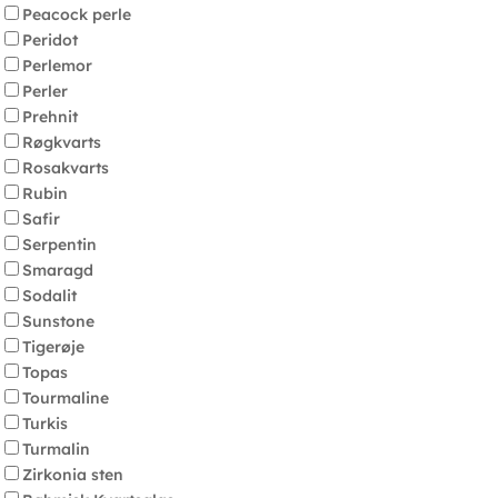
Peacock perle
Peridot
Perlemor
Perler
Prehnit
Røgkvarts
Rosakvarts
Rubin
Safir
Serpentin
Smaragd
Sodalit
Sunstone
Tigerøje
Topas
Tourmaline
Turkis
Turmalin
Zirkonia sten