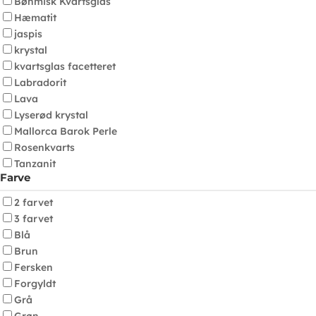
Bøhmisk Kvartsglas
Hæmatit
jaspis
krystal
kvartsglas facetteret
Labradorit
Lava
Lyserød krystal
Mallorca Barok Perle
Rosenkvarts
Tanzanit
Farve
2 farvet
3 farvet
Blå
Brun
Fersken
Forgyldt
Grå