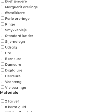
Ørehængere
Marguerit øreringe
Ørestikkere
Perle øreringe
Ringe
Smykkepleje
Standard kæder
Stjernetegn
Udsalg
Ure
Børneure
Dameure
Digitalure
Herreure
Vedhæng
Vielsesringe
Materiale
2 farvet
8 karat guld