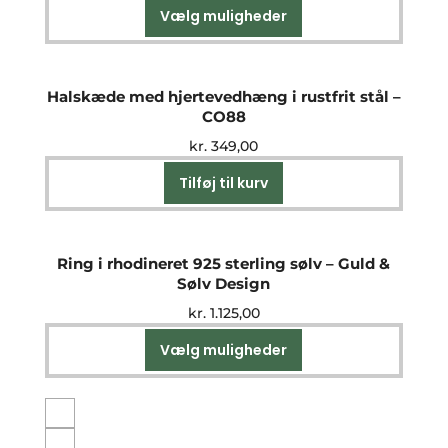
Vælg muligheder
Dette
vare
har
flere
Halskæde med hjertevedhæng i rustfrit stål –
varianter.
CO88
Mulighederne
kr.
349,00
kan
vælges
Tilføj til kurv
på
varesiden
Ring i rhodineret 925 sterling sølv – Guld &
Sølv Design
kr.
1.125,00
Vælg muligheder
Dette
vare
har
flere
varianter.