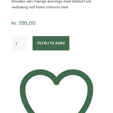
Smukke sølv hænge øreringe med lækkert sol
vedhæng isat klare zirkonia sten
kr.
595,00
Seville
TILFØJ TIL KURV
Jewelry
øreringe
med
sol
vedhæng
2029/1
antal