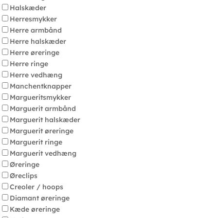
Halskæder
Herresmykker
Herre armbånd
Herre halskæder
Herre øreringe
Herre ringe
Herre vedhæng
Manchentknapper
Margueritsmykker
Marguerit armbånd
Marguerit halskæder
Marguerit øreringe
Marguerit ringe
Marguerit vedhæng
Øreringe
Øreclips
Creoler / hoops
Diamant øreringe
Kæde øreringe