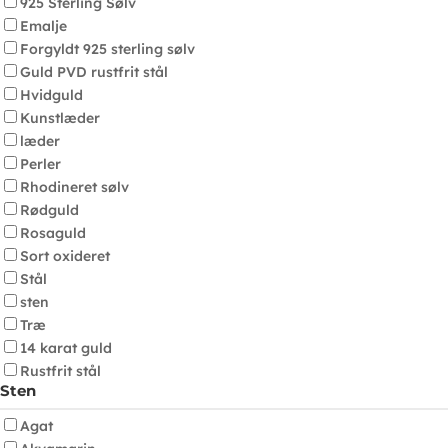
925 Sterling Sølv
Emalje
Forgyldt 925 sterling sølv
Guld PVD rustfrit stål
Hvidguld
Kunstlæder
læder
Perler
Rhodineret sølv
Rødguld
Rosaguld
Sort oxideret
Stål
sten
Træ
14 karat guld
Rustfrit stål
Sten
Agat