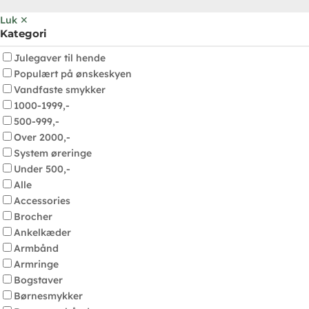
Luk ✕
Kategori
Julegaver til hende
Populært på ønskeskyen
Vandfaste smykker
1000-1999,-
500-999,-
Over 2000,-
System øreringe
Under 500,-
Alle
Accessories
Brocher
Ankelkæder
Armbånd
Armringe
Bogstaver
Børnesmykker