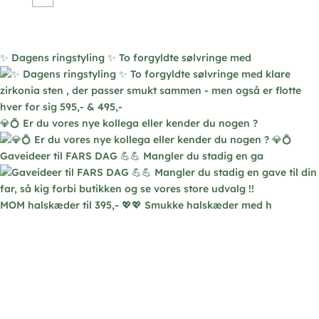
Mulighederne
kan
vælges
✨ Dagens ringstyling ✨ To forgyldte sølvringe med
på
varesiden
💎💍 Er du vores nye kollega eller kender du nogen ?
Gaveideer til FARS DAG 💪💪 Mangler du stadig en ga
MOM halskæder til 395,- 💖💖 Smukke halskæder med h