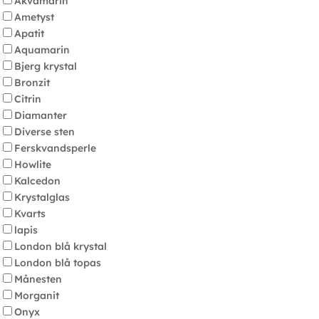
Akvamarin
Ametyst
Apatit
Aquamarin
Bjerg krystal
Bronzit
Citrin
Diamanter
Diverse sten
Ferskvandsperle
Howlite
Kalcedon
Krystalglas
Kvarts
lapis
London blå krystal
London blå topas
Månesten
Morganit
Onyx