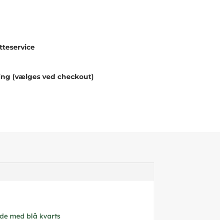
teservice
ing (vælges ved checkout)
æde med blå kvarts