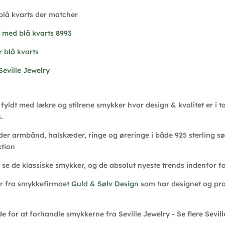
lå kvarts der matcher
 med blå kvarts 8993
r blå kvarts
Seville Jewelry
fyldt med lækre og stilrene smykker hvor design & kvalitet er i 
.
 der armbånd, halskæder, ringe og øreringe i både 925 sterling sø
ktion
e se de klassiske smykker, og de absolut nyeste trends indenfor f
er fra smykkefirmaet
Guld & Sølv Design
som har designet og pro
e for at forhandle smykkerne fra Seville Jewelry - Se flere Sevil