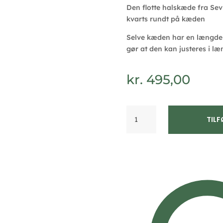
Den flotte halskæde fra Sevi
kvarts rundt på kæden
Selve kæden har en længde 
gør at den kan justeres i læ
kr.
495,00
Seville
TILF
Jewelry
sølv
halskæde
med
blå
kvarts
8993/45
antal