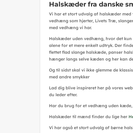
Halskæder fra danske s
Vi har et stort udvalg af halskæder med 
vedhæng som hjerter, Livets Træ, slange
med vedhæng vi har.
Halskæder uden vedhæng, hvor det kun e
alene for et mere enkelt udtryk. Der fi
flettet flad slange halskæde, panser ha
hænger langs selve kæden og her kan det 
Og til sidst skal vi ikke glemme de klass
med andre smykker
Lad dig blive inspireret her på vores web
du leder efter.
Har du brug for et vedhæng uden kæde,
Halskæder til mænd finder du lige her
H
Vi har også et stort udvalg af børne h