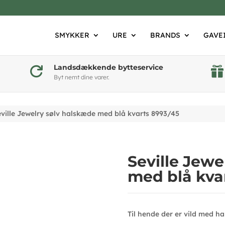
SMYKKER
URE
BRANDS
GAVE
Landsdækkende bytteservice


Byt nemt dine varer.
ville Jewelry sølv halskæde med blå kvarts 8993/45
Seville Jewe
med blå kva
Til hende der er vild med h