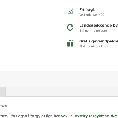
Fri fragt
Z
Ved køb over 499,-
Landsdækkende byt

Byt nemt dine varer.
Gratis gaveindpakn

Flot gaveindpakning.
varts
rts - fås også i forgyldt lige her
Seville Jewelry forgyldt halsk