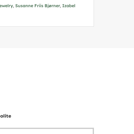
Jewelry
,
Susanne Friis Bjørner
,
Izabel
olite