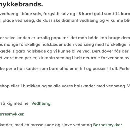
mykkebrands.
vedhæng i både sølv, forgyldt sølv og i 8 karat guld samt 14 kara
r, plade vedhæng, de klassiske diamant vedhæng og vi kunne bli
r selve kæden er utrolig populær idet man både kan bruge dem m
ndes mange forskellige halskæder uden vedhæng med forskellige 
lskæde, figaro halskæde og vi kunne blive ved. Derudover fås d
være med perler, zirkonia sten og i helt neutrale farver som hvi
iske perle halskæder som bare altid er et hit og passer til alt. P
shop eller i butikken og se alle vores halskæder med vedhæng. Vi 
 så kig med her
Vedhæng.
erresmykker.
alskæder, med en masse søde og sjove vedhæng
Børnesmykker