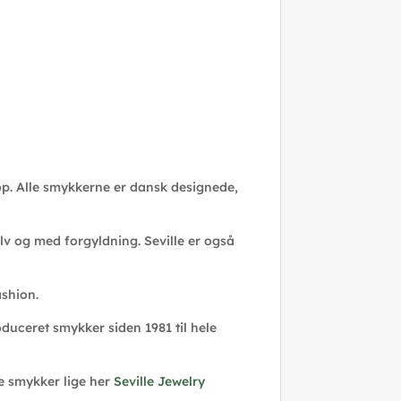
top. Alle smykkerne er dansk designede,
lv og med forgyldning. Seville er også
ashion.
duceret smykker siden 1981 til hele
le smykker lige her
Seville Jewelry