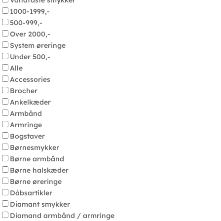
Vandfaste smykker
1000-1999,-
500-999,-
Over 2000,-
System øreringe
Under 500,-
Alle
Accessories
Brocher
Ankelkæder
Armbånd
Armringe
Bogstaver
Børnesmykker
Børne armbånd
Børne halskæder
Børne øreringe
Dåbsartikler
Diamant smykker
Diamand armbånd / armringe