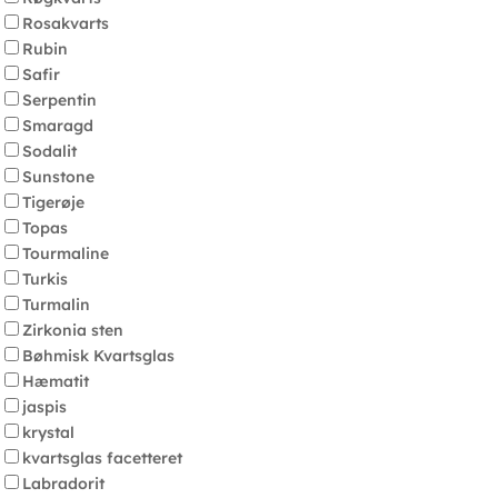
Rosakvarts
Rubin
Safir
Serpentin
Smaragd
Sodalit
Sunstone
Tigerøje
Topas
Tourmaline
Turkis
Turmalin
Zirkonia sten
Bøhmisk Kvartsglas
Hæmatit
jaspis
krystal
kvartsglas facetteret
Labradorit