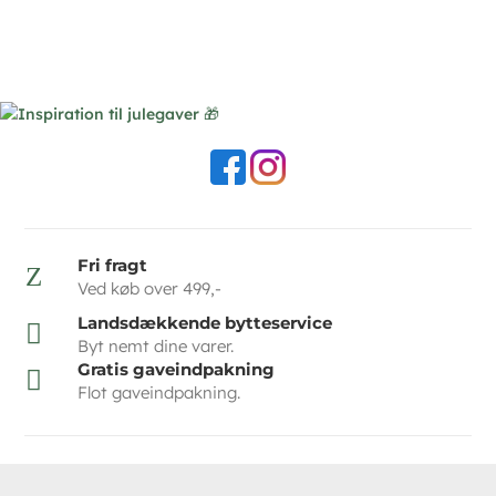
Fri fragt
Z
Ved køb over 499,-
Landsdækkende bytteservice

Byt nemt dine varer.
Gratis gaveindpakning

Flot gaveindpakning.