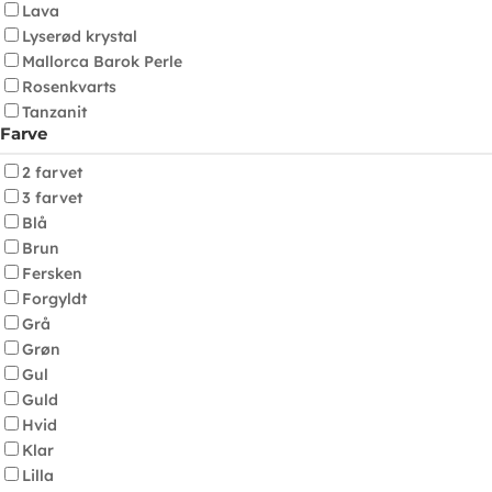
Lava
Lyserød krystal
Mallorca Barok Perle
Rosenkvarts
Tanzanit
Farve
2 farvet
3 farvet
Blå
Brun
Fersken
Forgyldt
Grå
Grøn
Gul
Guld
Hvid
Klar
Lilla