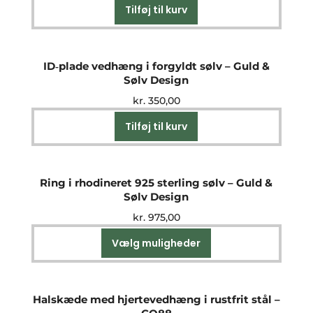
Tilføj til kurv
ID‑plade vedhæng i forgyldt sølv – Guld &
Sølv Design
kr.
350,00
Tilføj til kurv
Ring i rhodineret 925 sterling sølv – Guld &
Sølv Design
kr.
975,00
Vælg muligheder
Dette
vare
har
flere
Halskæde med hjertevedhæng i rustfrit stål –
varianter.