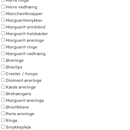
Herre ringe
Herre vedhæng
Manchentknapper
Margueritsmykker
Marguerit armbånd
Marguerit halskæder
Marguerit øreringe
Marguerit ringe
Marguerit vedhæng
Øreringe
Øreclips
Creoler / hoops
Diamant øreringe
Kæde øreringe
Ørehængere
Marguerit øreringe
Ørestikkere
Perle øreringe
Ringe
Smykkepleje