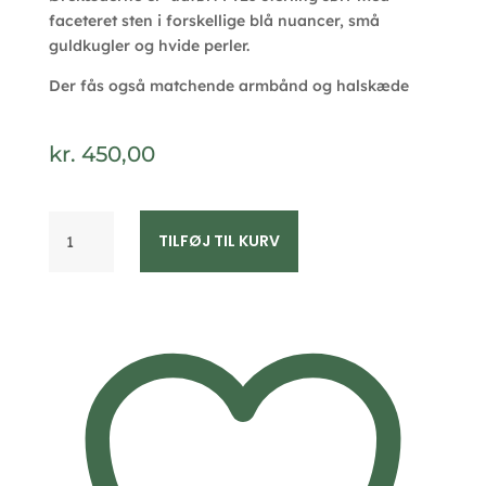
faceteret sten i forskellige blå nuancer, små
guldkugler og hvide perler.
Der fås også matchende armbånd og halskæde
kr.
450,00
Seville
TILFØJ TIL KURV
Jewelry
sølv
øreringe
blå
sten
og
hvide
perler
11513
antal