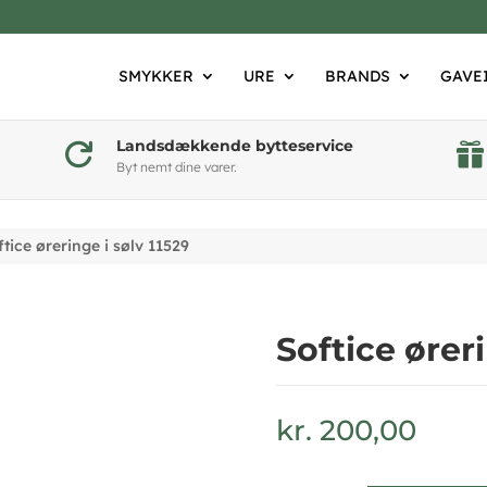
SMYKKER
URE
BRANDS
GAVE
Landsdækkende bytteservice


Byt nemt dine varer.
tice øreringe i sølv 11529
Softice øreri
kr.
200,00