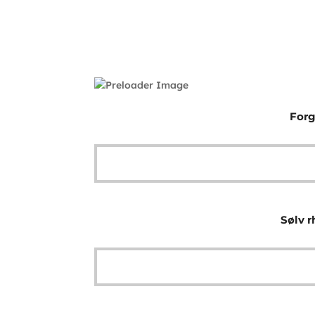
Forg
Sølv r