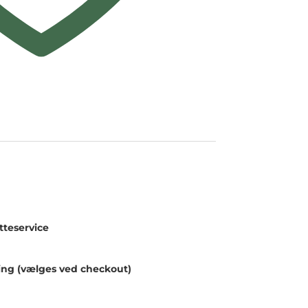
teservice
ing (vælges ved checkout)