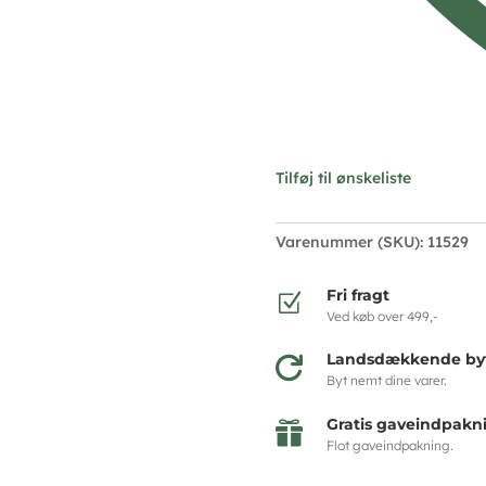
Tilføj til ønskeliste
Varenummer (SKU):
11529
Fri fragt
Z
Ved køb over 499,-
Landsdækkende byt

Byt nemt dine varer.
Gratis gaveindpakn

Flot gaveindpakning.