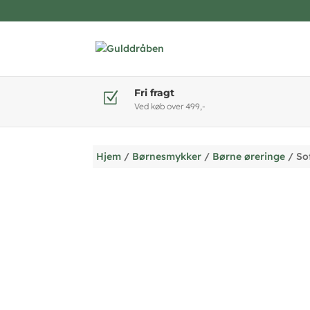
Fri fragt
Z
Ved køb over 499,-
Hjem
/
Børnesmykker
/
Børne øreringe
/ Sof