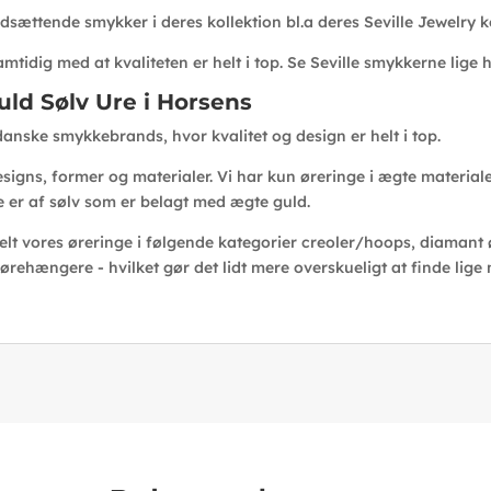
ættende smykker i deres kollektion bl.a deres Seville Jewelry k
amtidig med at kvaliteten er helt i top. Se Seville smykkerne lige 
ld Sølv Ure i Horsens
anske smykkebrands, hvor kvalitet og design er helt i top.
signs, former og materialer. Vi har kun øreringe i ægte materiale
e er af sølv som er belagt med ægte guld.
elt vores øreringe i følgende kategorier creoler/hoops, diamant
 ørehængere - hvilket gør det lidt mere overskueligt at finde lige