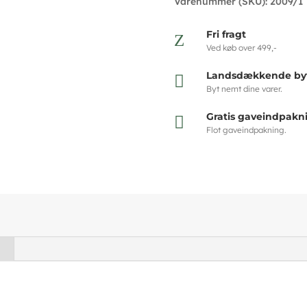
Varenummer (SKU):
2009/1
Fri fragt
Z
Ved køb over 499,-
Landsdækkende byt

Byt nemt dine varer.
Gratis gaveindpakn

Flot gaveindpakning.