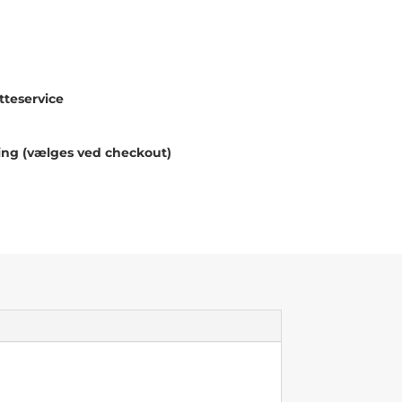
teservice
ing (vælges ved checkout)