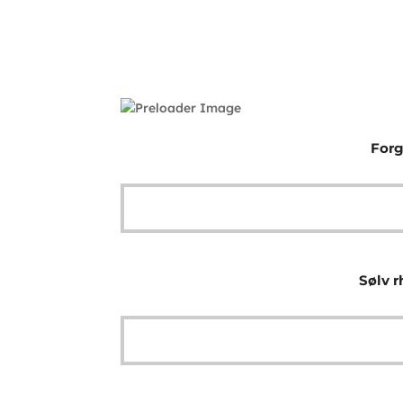
Forg
Sølv r