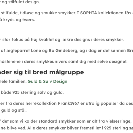
 og stilfuldt design.
stilfulde, tidløse og smukke smykker. I SOPHIA kollektionen fås
 kryds og tværs.
 stor fokus på høj kvalitet og lækre designs i deres smykker.
1 af ægteparret Lone og Bo Gindeberg, og i dag er det sønnen Br
ndstenene i deres smykkeunivers samtidig med selve designet.
der sig til bred målgruppe
hele familien.
Guld & Sølv Design
 både 925 sterling sølv og guld.
ra deres herrekollektion Frank1967 er utrolig populær da design
 guld og stål.
af det som vi kalder standard smykker som er alt fra vielsesrin
 blive ved. Alle deres smykker bliver fremstillet i 925 sterling sø