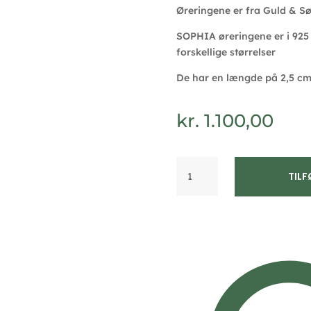
Øreringene er fra Guld & S
SOPHIA øreringene er i 925 s
forskellige størrelser
De har en længde på 2,5 c
kr.
1.100,00
Sophia
TILF
zirkonia
sølv
øreringe
2009/1
antal