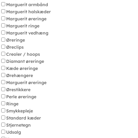
Marguerit armbånd
Marguerit halskæder
Marguerit øreringe
Marguerit ringe
Marguerit vedhæng
Øreringe
Øreclips
Creoler / hoops
Diamant øreringe
Kæde øreringe
Ørehængere
Marguerit øreringe
Ørestikkere
Perle øreringe
Ringe
Smykkepleje
Standard kæder
Stjernetegn
Udsalg