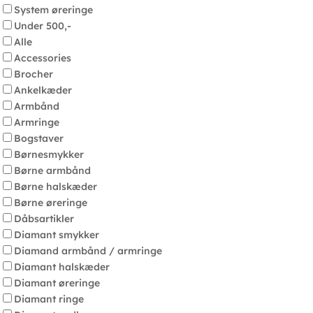
System øreringe
Under 500,-
Alle
Accessories
Brocher
Ankelkæder
Armbånd
Armringe
Bogstaver
Børnesmykker
Børne armbånd
Børne halskæder
Børne øreringe
Dåbsartikler
Diamant smykker
Diamand armbånd / armringe
Diamant halskæder
Diamant øreringe
Diamant ringe