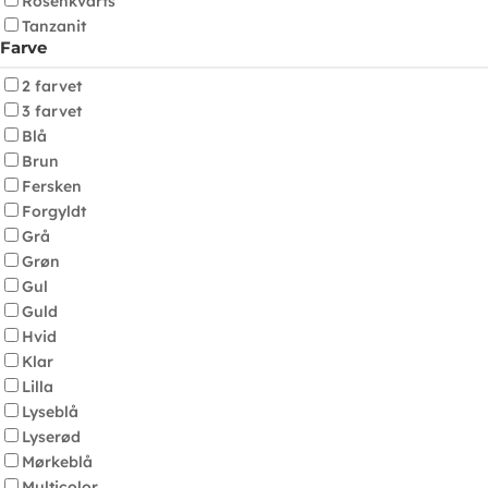
Rosenkvarts
Tanzanit
Farve
2 farvet
3 farvet
Blå
Brun
Fersken
Forgyldt
Grå
Grøn
Gul
Guld
Hvid
Klar
Lilla
Lyseblå
Lyserød
Mørkeblå
Multicolor