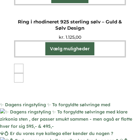
på
varesiden
Ring i rhodineret 925 sterling sølv – Guld &
Sølv Design
kr.
1.125,00
Vælg muligheder
Dette
vare
har
flere
varianter.
Mulighederne
kan
vælges
✨ Dagens ringstyling ✨ To forgyldte sølvringe med
på
varesiden
💎💍 Er du vores nye kollega eller kender du nogen ?