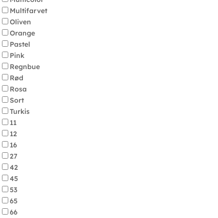
Multifarvet
Oliven
Orange
Pastel
Pink
Regnbue
Rød
Rosa
Sort
Turkis
11
12
16
27
42
45
53
65
66