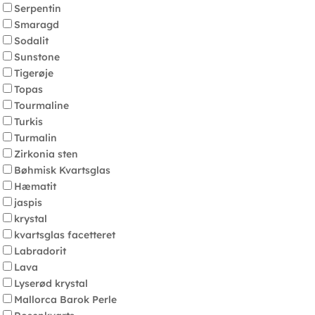
Serpentin
Smaragd
Sodalit
Sunstone
Tigerøje
Topas
Tourmaline
Turkis
Turmalin
Zirkonia sten
Bøhmisk Kvartsglas
Hæmatit
jaspis
krystal
kvartsglas facetteret
Labradorit
Lava
Lyserød krystal
Mallorca Barok Perle