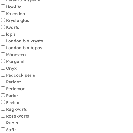
Ferskvandsperle
Howlite
Kalcedon
Krystalglas
Kvarts
lapis
London blå krystal
London blå topas
Månesten
Morganit
Onyx
Peacock perle
Peridot
Perlemor
Perler
Prehnit
Røgkvarts
Rosakvarts
Rubin
Safir