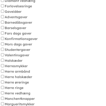
Diamant vedhæng
Forlovelsesringe
Gaveidéer
Adventsgaver
Barnedåbsgaver
Barselsgaver
Fars dags gaver
Konfirmationsgaver
Mors dags gaver
Studentergaver
Valentinsgaver
Halskæder
Herresmykker
Herre armbånd
Herre halskæder
Herre øreringe
Herre ringe
Herre vedhæng
Manchentknapper
Margueritsmykker