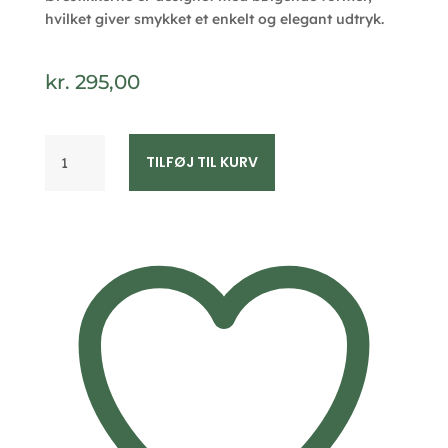
hvilket giver smykket et enkelt og elegant udtryk.
kr.
295,00
Spirit
TILFØJ TIL KURV
Icons
PEAK
øreringe
i
forgyldt
40842
antal