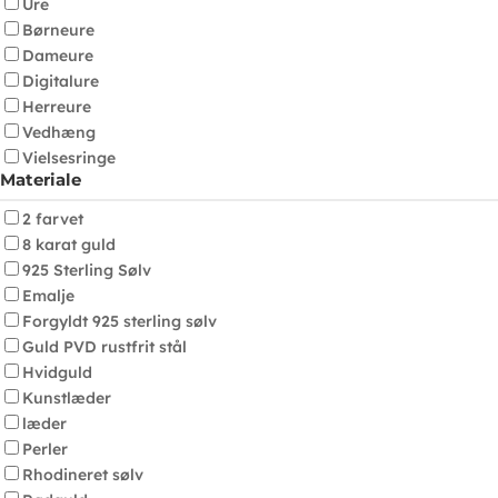
Ure
Børneure
Dameure
Digitalure
Herreure
Vedhæng
Vielsesringe
Materiale
2 farvet
8 karat guld
925 Sterling Sølv
Emalje
Forgyldt 925 sterling sølv
Guld PVD rustfrit stål
Hvidguld
Kunstlæder
læder
Perler
Rhodineret sølv