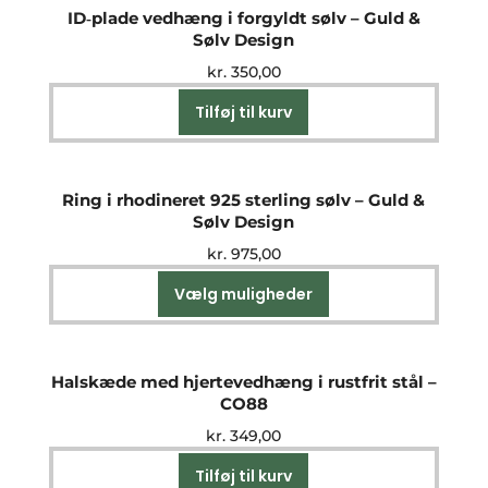
ID‑plade vedhæng i forgyldt sølv – Guld &
Sølv Design
kr.
350,00
Tilføj til kurv
Ring i rhodineret 925 sterling sølv – Guld &
Sølv Design
kr.
975,00
Vælg muligheder
Dette
vare
har
flere
Halskæde med hjertevedhæng i rustfrit stål –
varianter.
CO88
Mulighederne
kr.
349,00
kan
vælges
Tilføj til kurv