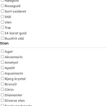
Rødguld
Rosaguld
Sort oxideret
Stål
sten
Træ
14 karat guld
Rustfrit stål
Sten
Agat
Akvamarin
Ametyst
Apatit
Aquamarin
Bjerg krystal
Bronzit
Citrin
Diamanter
Diverse sten