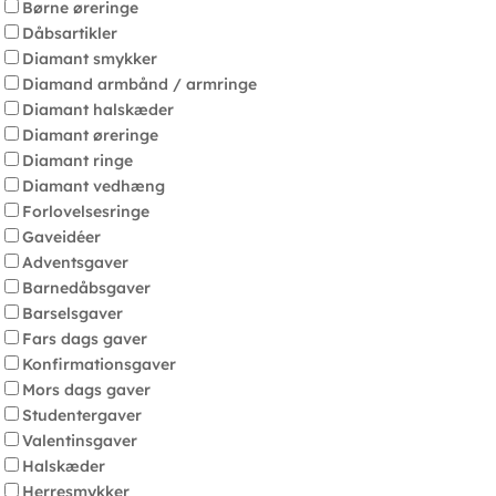
Børne øreringe
Dåbsartikler
Diamant smykker
Diamand armbånd / armringe
Diamant halskæder
Diamant øreringe
Diamant ringe
Diamant vedhæng
Forlovelsesringe
Gaveidéer
Adventsgaver
Barnedåbsgaver
Barselsgaver
Fars dags gaver
Konfirmationsgaver
Mors dags gaver
Studentergaver
Valentinsgaver
Halskæder
Herresmykker