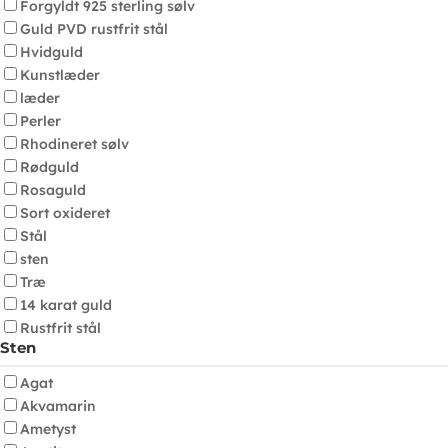
Forgyldt 925 sterling sølv
Guld PVD rustfrit stål
Hvidguld
Kunstlæder
læder
Perler
Rhodineret sølv
Rødguld
Rosaguld
Sort oxideret
Stål
sten
Træ
14 karat guld
Rustfrit stål
Sten
Agat
Akvamarin
Ametyst