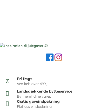
Fri fragt
Z
Ved køb over 499,-
Landsdækkende bytteservice

Byt nemt dine varer.
Gratis gaveindpakning

Flot gaveindpakning.