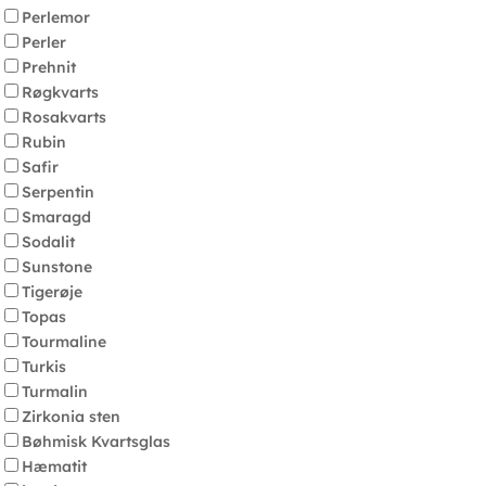
Perlemor
Perler
Prehnit
Røgkvarts
Rosakvarts
Rubin
Safir
Serpentin
Smaragd
Sodalit
Sunstone
Tigerøje
Topas
Tourmaline
Turkis
Turmalin
Zirkonia sten
Bøhmisk Kvartsglas
Hæmatit