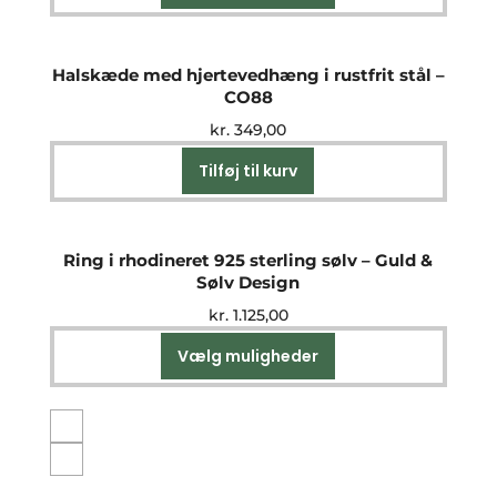
vare
har
flere
Halskæde med hjertevedhæng i rustfrit stål –
varianter.
CO88
Mulighederne
kr.
349,00
kan
vælges
Tilføj til kurv
på
varesiden
Ring i rhodineret 925 sterling sølv – Guld &
Sølv Design
kr.
1.125,00
Vælg muligheder
Dette
vare
har
flere
varianter.
Mulighederne