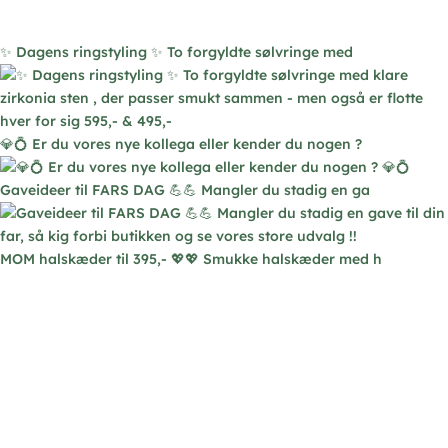
kan
vælges
✨ Dagens ringstyling ✨ To forgyldte sølvringe med
på
varesiden
💎💍 Er du vores nye kollega eller kender du nogen ?
Gaveideer til FARS DAG 💪💪 Mangler du stadig en ga
MOM halskæder til 395,- 💖💖 Smukke halskæder med h