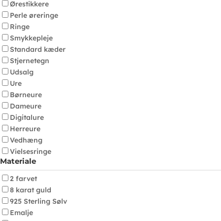
Ørestikkere
Perle øreringe
Ringe
Smykkepleje
Standard kæder
Stjernetegn
Udsalg
Ure
Børneure
Dameure
Digitalure
Herreure
Vedhæng
Vielsesringe
Materiale
2 farvet
8 karat guld
925 Sterling Sølv
Emalje