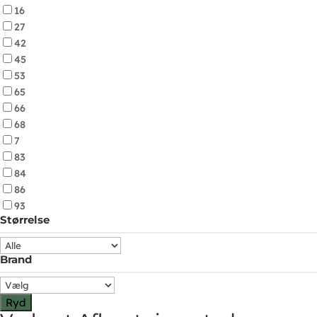
16
27
42
45
53
65
66
68
7
83
84
86
93
Størrelse
Brand
Ryd