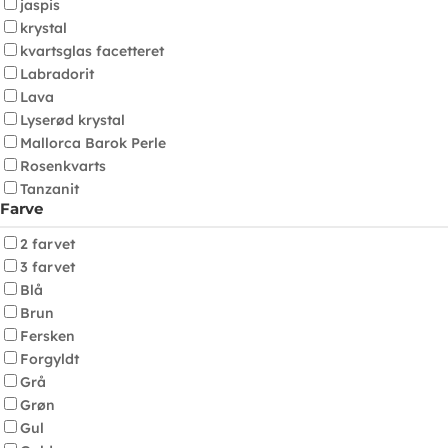
jaspis
krystal
kvartsglas facetteret
Labradorit
Lava
Lyserød krystal
Mallorca Barok Perle
Rosenkvarts
Tanzanit
Farve
2 farvet
3 farvet
Blå
Brun
Fersken
Forgyldt
Grå
Grøn
Gul