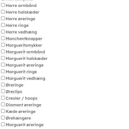
Herre armbånd
Herre halskæder
Herre øreringe
Herre ringe
Herre vedhæng
Manchentknapper
Margueritsmykker
Marguerit armbånd
Marguerit halskæder
Marguerit øreringe
Marguerit ringe
Marguerit vedhæng
Øreringe
Øreclips
Creoler / hoops
Diamant øreringe
Kæde øreringe
Ørehængere
Marguerit øreringe