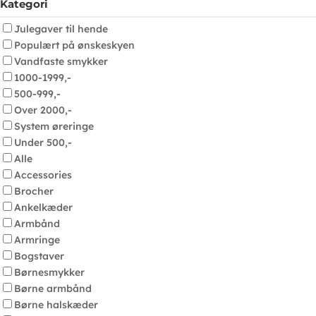
Kategori
Julegaver til hende
Populært på ønskeskyen
Vandfaste smykker
1000-1999,-
500-999,-
Over 2000,-
System øreringe
Under 500,-
Alle
Accessories
Brocher
Ankelkæder
Armbånd
Armringe
Bogstaver
Børnesmykker
Børne armbånd
Børne halskæder