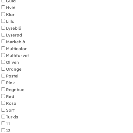
Guld
Hvid
Klar
Lilla
Lyseblå
Lyserød
Mørkeblå
Multicolor
Multifarvet
Oliven
Orange
Pastel
Pink
Regnbue
Rød
Rosa
Sort
Turkis
11
12