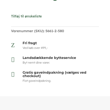
Tilføj til ønskeliste
Varenummer (SKU):
5661-2-580
Fri fragt
Z
Ved køb over 499,-
Landsdækkende bytteservice

Byt nemt dine varer.
Gratis gaveindpakning (vælges ved

checkout)
Flot gaveindpakning.