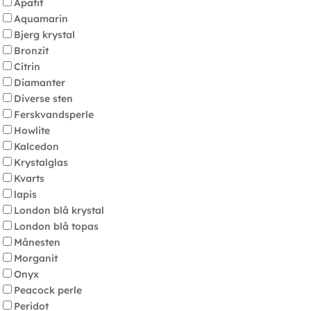
Apatit
Aquamarin
Bjerg krystal
Bronzit
Citrin
Diamanter
Diverse sten
Ferskvandsperle
Howlite
Kalcedon
Krystalglas
Kvarts
lapis
London blå krystal
London blå topas
Månesten
Morganit
Onyx
Peacock perle
Peridot